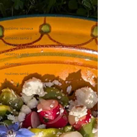
santé
atelier
système nerveux
aliments santé à
la loupe
recettes santé
vitamines
routines santé
actualité