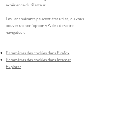
expérience d'utilisateur.
Les liens suivants peuvent être utiles, ou vous
pouvez utiliser l'option « Aide » de votre
navigateur.
Paramètres des cookies dans Firefox
Paramètres des cookies dans Internet
Explorer
Paramètres des cookies dans Google Chrome
Paramètres des cookies dans Safari (OS X)
Paramètres des cookies dans Safari (iOS)
Paramètres des cookies dans Android
Pour refuser et empêcher que vos données
soient utilisées par Google Analytics sur tous