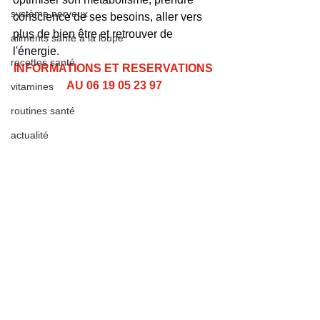
système nerveux
conscience de ses besoins, aller vers 
plus de bien être et retrouver de 
aliments santé à la loupe
l'énergie.  
recettes santé
INFORMATIONS ET RESERVATIONS 
AU 06 19 05 23 97
vitamines
routines santé
actualité