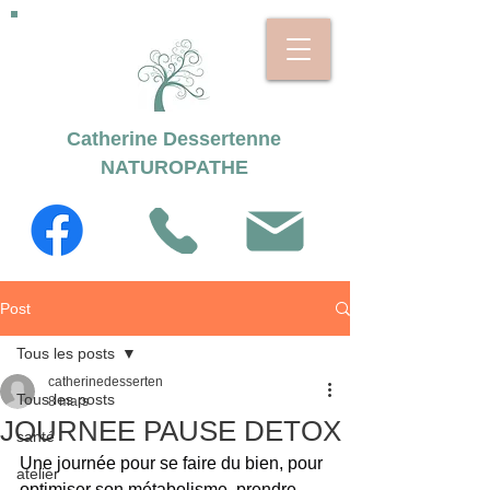
Catherine Dessertenne
NATUROPATHE
Post
Tous les posts
catherinedesserten
Tous les posts
8 mars
JOURNEE PAUSE DETOX
santé
Une journée pour se faire du bien, pour 
atelier
optimiser son métabolisme, prendre 