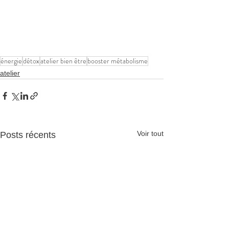
énergie
détox
atelier bien être
booster métabolisme
atelier
Voir tout
Posts récents