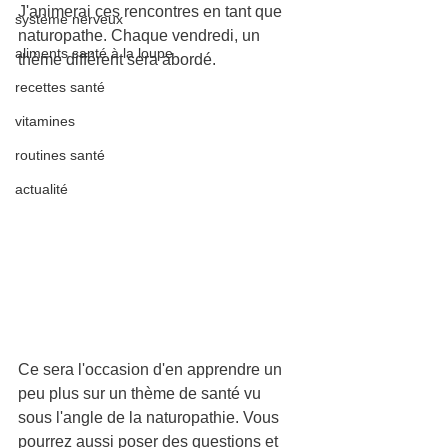
J'animerai ces rencontres en tant que 
système nerveux
naturopathe. Chaque vendredi, un 
aliments santé à la loupe
thème différent sera abordé.
recettes santé
vitamines
routines santé
actualité
Ce sera l'occasion d'en apprendre un 
peu plus sur un thème de santé vu 
sous l'angle de la naturopathie. Vous 
pourrez aussi poser des questions et 