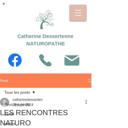
Catherine Dessertenne
NATUROPATHE
Post
Tous les posts
catherinedesserten
Tous les posts
10 janv. 2024
LES RENCONTRES
santé
NATURO
atelier