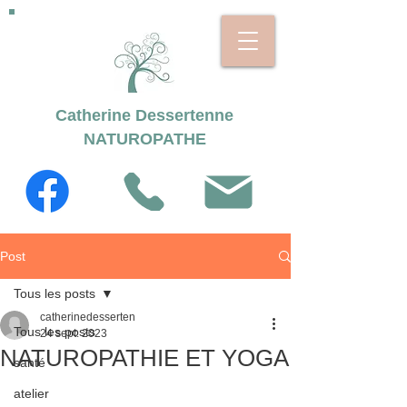
Catherine Dessertenne
NATUROPATHE
Post
Tous les posts
catherinedesserten
Tous les posts
24 sept. 2023
NATUROPATHIE ET YOGA
santé
atelier